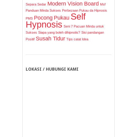
Modern Vision Board
Separa Sedar
Msf
Panduan Minda Sukses
Perbezaan Pukau da Hipnosis
Self
Pocong
Pukau
PMS
Hypnosis
Seni 7 Pacuan Minda untuk
Sukses
Siapa yang boleh dihipnotis?
Sisi pandangan
Susah Tidur
Positif
Tips catat Idea
LOKASI / HUBUNGI KAMI