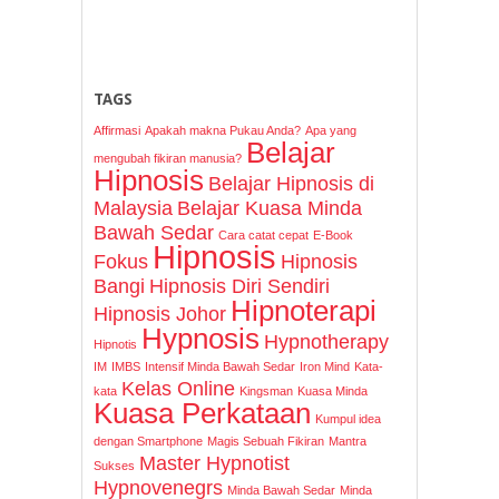
TAGS
Affirmasi
Apakah makna Pukau Anda?
Apa yang
Belajar
mengubah fikiran manusia?
Hipnosis
Belajar Hipnosis di
Malaysia
Belajar Kuasa Minda
Bawah Sedar
Cara catat cepat
E-Book
Hipnosis
Fokus
Hipnosis
Bangi
Hipnosis Diri Sendiri
Hipnoterapi
Hipnosis Johor
Hypnosis
Hypnotherapy
Hipnotis
IM
IMBS
Intensif Minda Bawah Sedar
Iron Mind
Kata-
Kelas Online
kata
Kingsman
Kuasa Minda
Kuasa Perkataan
Kumpul idea
dengan Smartphone
Magis Sebuah Fikiran
Mantra
Master Hypnotist
Sukses
Hypnovenegrs
Minda Bawah Sedar
Minda