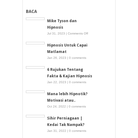
BACA
Mike Tyson dan
Hipnosis
on
Jul 31, 2023 |
Comments Off
Mike
Hipnosis Untuk Capai
Tyson
Matlamat
dan
Jan 26, 2023 |
0 comments
Hipnosis
6 Rujukan Tentang
Fakta & Kajian Hipnosis
Jan 22, 2023 |
0 comments
Mana lebih Hipnotik?
Motivasi atau..
Oct 24, 2022 |
0 comments
Sihir Perniagaan |
Kedai Tak Nampak?
Jan 31, 2022 |
0 comments