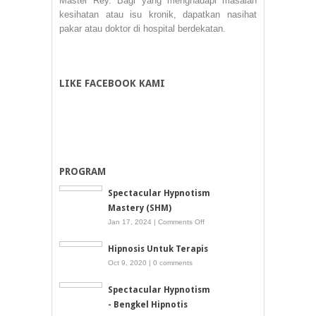
Master Rey. Bagi yang menghadapi masalah
kesihatan atau isu kronik, dapatkan nasihat
pakar atau doktor di hospital berdekatan.
LIKE FACEBOOK KAMI
PROGRAM
Spectacular Hypnotism
Mastery (SHM)
on
Jan 17, 2024 |
Comments Off
Spectacular
Hipnosis Untuk Terapis
Hypnotism
Oct 9, 2020 |
0 comments
Mastery
(SHM)
Spectacular Hypnotism
- Bengkel Hipnotis